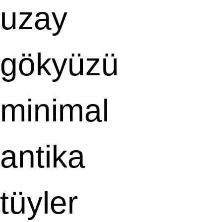
uzay
gökyüzü
minimal
antika
tüyler