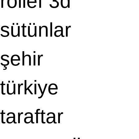
rölief 3d
sütünlar
şehir
türkiye
taraftar